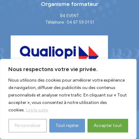
Organisme formateur
B4 EVENT
Téléphone : 04 67 59 01 51
Nous respectons votre vie privée.
Nous utilisons des cookies pour améliorer votre expérience
de navigation, diffuser des publicités ou des contenus
personnalisés et analyser notre trafic. En cliquant sur « Tout
accepter », vous consentez à notre utilisation des
cookies.
Lire la suite
Copyright © 2026 SGGLNA -
Mentions légales
-
RGPD
-
CGV
-
ÉTHIQUE &
Personnaliser
Tout rejeter
Accepter tout
CONFORMITÉ | GL events